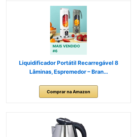
MAIS VENDIDO
#6
Liquidificador Portátil Recarregável 8
Lâminas, Espremedor – Bran…
Comprar na Amazon